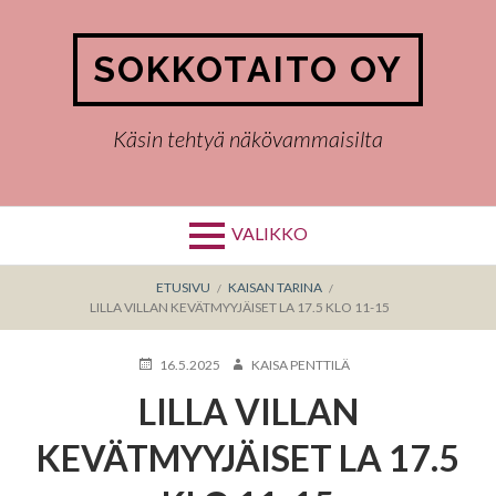
Hyppää
sisältöön
SOKKOTAITO OY
Käsin tehtyä näkövammaisilta
VALIKKO
MURUPOLKU
ETUSIVU
KAISAN TARINA
LILLA VILLAN KEVÄTMYYJÄISET LA 17.5 KLO 11-15
KIRJOITETTU
KIRJOITTAJA
16.5.2025
KAISA PENTTILÄ
LILLA VILLAN
KEVÄTMYYJÄISET LA 17.5