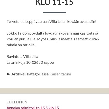
KLO 11-15
Tervetuloa Leppävaaraan Villa Lillan kevään avajaisiin!
SokkoTaidon pöydältä löydät näkövammaiskäsitöitä ja
koirien puruleluja. Myös Chilin ja maatiais samettikukan
taimia on tarjolla.
Ravintola Villa Lilla
Laturinkuja 10, 02650 Espoo
Artikkeli kategoriassa
Kaisan tarina
Artikkelien
EDELLINEN
selaus
Edellinen:
Annalan taimitori to 15.5 klo 15