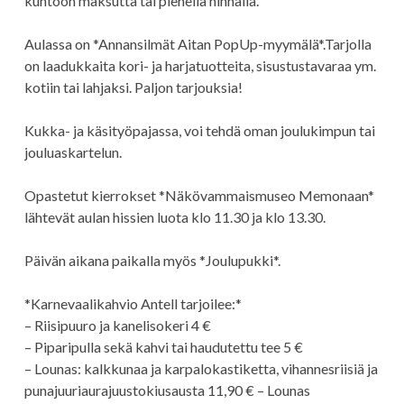
kuntoon maksutta tai pienellä hinnalla.
Aulassa on *Annansilmät Aitan PopUp-myymälä*.Tarjolla
on laadukkaita kori- ja harjatuotteita, sisustustavaraa ym.
kotiin tai lahjaksi. Paljon tarjouksia!
Kukka- ja käsityöpajassa, voi tehdä oman joulukimpun tai
jouluaskartelun.
Opastetut kierrokset *Näkövammaismuseo Memonaan*
lähtevät aulan hissien luota klo 11.30 ja klo 13.30.
Päivän aikana paikalla myös *Joulupukki*.
*Karnevaalikahvio Antell tarjoilee:*
– Riisipuuro ja kanelisokeri 4 €
– Piparipulla sekä kahvi tai haudutettu tee 5 €
– Lounas: kalkkunaa ja karpalokastiketta, vihannesriisiä ja
punajuuriaurajuustokiusausta 11,90 € – Lounas