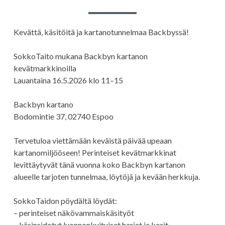
Kevättä, käsitöitä ja kartanotunnelmaa Backbyssä!
SokkoTaito mukana Backbyn kartanon
kevätmarkkinoilla
Lauantaina 16.5.2026 klo 11–15
Backbyn kartano
Bodomintie 37, 02740 Espoo
Tervetuloa viettämään keväistä päivää upeaan
kartanomiljööseen! Perinteiset kevätmarkkinat
levittäytyvät tänä vuonna koko Backbyn kartanon
alueelle tarjoten tunnelmaa, löytöjä ja kevään herkkuja.
SokkoTaidon pöydältä löydät:
– perinteiset näkövammaiskäsityöt
– käsinsidotut luonnonkuituiset harjat ja korit