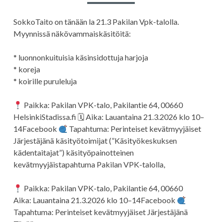
SokkoTaito on tänään la 21.3 Pakilan Vpk-talolla.
Myynnissä näkövammaiskäsitöitä:
* luonnonkuituisia käsinsidottuja harjoja
* koreja
* koirille puruleluja
Paikka: Pakilan VPK-talo, Pakilantie 64, 00660
HelsinkiStadissa.fi 🗓 Aika: Lauantaina 21.3.2026 klo 10–
14Facebook
Tapahtuma: Perinteiset kevätmyyjäiset
Järjestäjänä käsityötoimijat (”Käsityökeskuksen
kädentaitajat”) käsityöpainotteinen
kevätmyyjäistapahtuma Pakilan VPK-talolla,
Paikka: Pakilan VPK-talo, Pakilantie 64, 00660
Aika: Lauantaina 21.3.2026 klo 10–14Facebook
Tapahtuma: Perinteiset kevätmyyjäiset Järjestäjänä