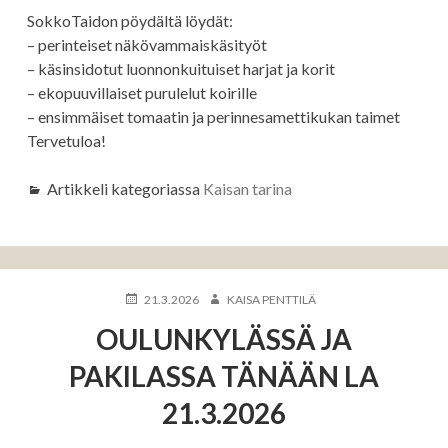
SokkoTaidon pöydältä löydät:
– perinteiset näkövammaiskäsityöt
– käsinsidotut luonnonkuituiset harjat ja korit
– ekopuuvillaiset purulelut koirille
– ensimmäiset tomaatin ja perinnesamettikukan taimet
Tervetuloa!
Artikkeli kategoriassa
Kaisan tarina
KIRJOITETTU
KIRJOITTAJA
21.3.2026
KAISA PENTTILÄ
OULUNKYLÄSSÄ JA
PAKILASSA TÄNÄÄN LA
21.3.2026