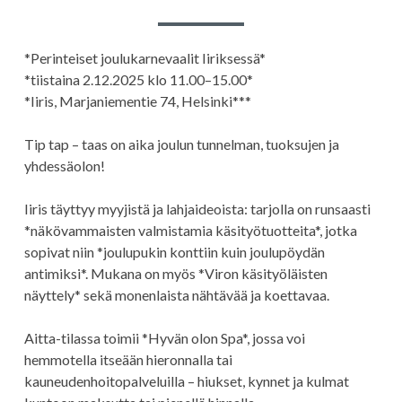
*Perinteiset joulukarnevaalit Iiriksessä*
*tiistaina 2.12.2025 klo 11.00–15.00*
*Iiris, Marjaniementie 74, Helsinki***
Tip tap – taas on aika joulun tunnelman, tuoksujen ja
yhdessäolon!
Iiris täyttyy myyjistä ja lahjaideoista: tarjolla on runsaasti
*näkövammaisten valmistamia käsityötuotteita*, jotka
sopivat niin *joulupukin konttiin kuin joulupöydän
antimiksi*. Mukana on myös *Viron käsityöläisten
näyttely* sekä monenlaista nähtävää ja koettavaa.
Aitta-tilassa toimii *Hyvän olon Spa*, jossa voi
hemmotella itseään hieronnalla tai
kauneudenhoitopalveluilla – hiukset, kynnet ja kulmat