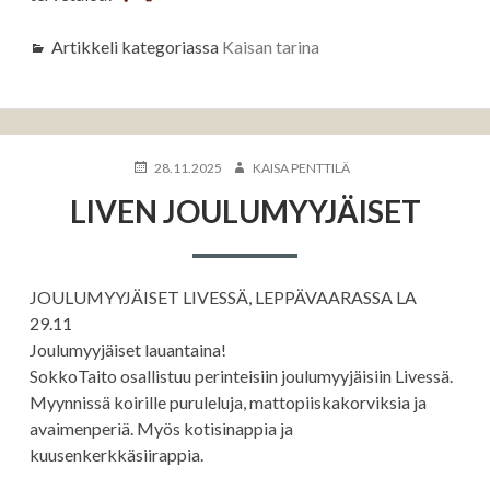
Artikkeli kategoriassa
Kaisan tarina
KIRJOITETTU
KIRJOITTAJA
28.11.2025
KAISA PENTTILÄ
LIVEN JOULUMYYJÄISET
JOULUMYYJÄISET LIVESSÄ, LEPPÄVAARASSA LA
29.11
Joulumyyjäiset lauantaina!
SokkoTaito osallistuu perinteisiin joulumyyjäisiin Livessä.
Myynnissä koirille puruleluja, mattopiiskakorviksia ja
avaimenperiä. Myös kotisinappia ja
kuusenkerkkäsiirappia.