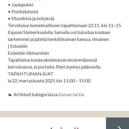
• Joulupukki
• Ponitalutusta
• Musiikkia ja esityksiä
Tervetuloa tunnelmalliseen tapahtumaan 22.11. klo 11–15
Espoon Steinerkoululla. Samalla voi tutustua kouluun
tarkemmin ja jutella henkilökunnan kanssa. Ilmainen
| Esteetön
Esteetön liikkuminen
Tapahtuma koulurakennuksen ensimmäisessä
kerroksessa, ei portaita. Pieni kynnys pääovella.
TAPAHTUMAN AJAT
la 22. marraskuuta 2025 klo 11:00 – 15:00
Artikkeli kategoriassa
Kaisan tarina
Artikkelien
SIVU
Sivu
Sivu
1
2
…
14