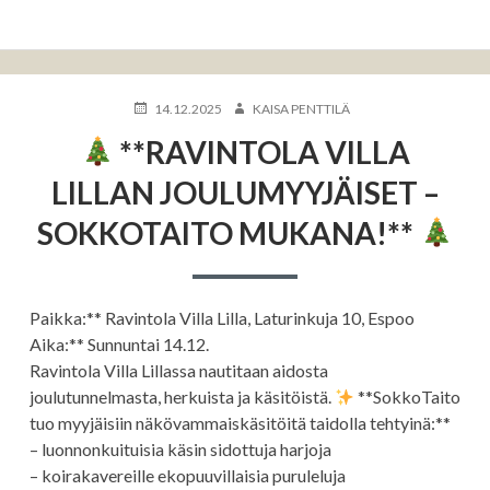
KIRJOITETTU
KIRJOITTAJA
14.12.2025
KAISA PENTTILÄ
**RAVINTOLA VILLA
LILLAN JOULUMYYJÄISET –
SOKKOTAITO MUKANA!**
Paikka:** Ravintola Villa Lilla, Laturinkuja 10, Espoo
Aika:** Sunnuntai 14.12.
Ravintola Villa Lillassa nautitaan aidosta
joulutunnelmasta, herkuista ja käsitöistä.
**SokkoTaito
tuo myyjäisiin näkövammaiskäsitöitä taidolla tehtyinä:**
– luonnonkuituisia käsin sidottuja harjoja
– koirakavereille ekopuuvillaisia puruleluja