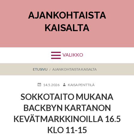
Hyppää
sisältöön
AJANKOHTAISTA
KAISALTA
VALIKKO
MURUPOLKU
ETUSIVU
AJANKOHTAISTA KAISALTA
KIRJOITETTU
KIRJOITTAJA
14.5.2026
KAISA PENTTILÄ
SOKKOTAITO MUKANA
BACKBYN KARTANON
KEVÄTMARKKINOILLA 16.5
KLO 11-15