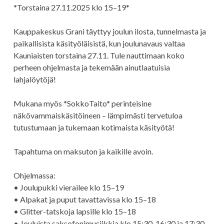
*Torstaina 27.11.2025 klo 15–19*
Kauppakeskus Grani täyttyy joulun ilosta, tunnelmasta ja
paikallisista käsityöläisistä, kun joulunavaus valtaa
Kauniaisten torstaina 27.11. Tule nauttimaan koko
perheen ohjelmasta ja tekemään ainutlaatuisia
lahjalöytöjä!
Mukana myös *SokkoTaito* perinteisine
näkövammaiskäsitöineen – lämpimästi tervetuloa
tutustumaan ja tukemaan kotimaista käsityötä!
Tapahtuma on maksuton ja kaikille avoin.
Ohjelmassa:
• Joulupukki vierailee klo 15–19
• Alpakat ja puput tavattavissa klo 15–18
• Glitter-tatskoja lapsille klo 15–18
• Jouluista saksofonimusiikkia klo 15:30, 16:30 ja 17:30