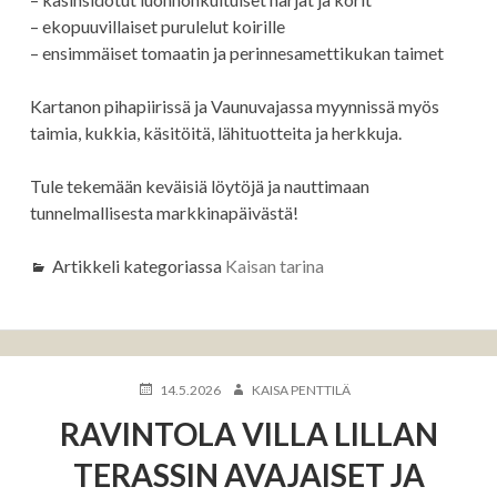
– ekopuuvillaiset purulelut koirille
– ensimmäiset tomaatin ja perinnesamettikukan taimet
Kartanon pihapiirissä ja Vaunuvajassa myynnissä myös
taimia, kukkia, käsitöitä, lähituotteita ja herkkuja.
Tule tekemään keväisiä löytöjä ja nauttimaan
tunnelmallisesta markkinapäivästä!
Artikkeli kategoriassa
Kaisan tarina
KIRJOITETTU
KIRJOITTAJA
14.5.2026
KAISA PENTTILÄ
RAVINTOLA VILLA LILLAN
TERASSIN AVAJAISET JA