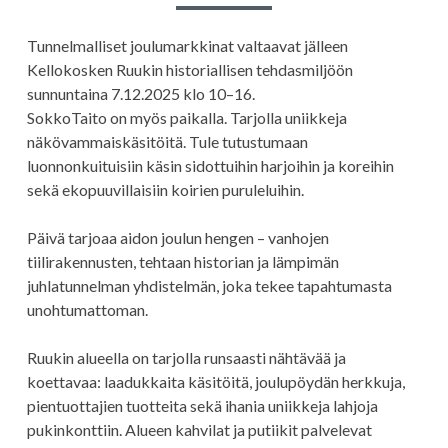
Tunnelmalliset joulumarkkinat valtaavat jälleen
Kellokosken Ruukin historiallisen tehdasmiljöön
sunnuntaina 7.12.2025 klo 10–16.
SokkoTaito on myös paikalla. Tarjolla uniikkeja
näkövammaiskäsitöitä. Tule tutustumaan
luonnonkuituisiin käsin sidottuihin harjoihin ja koreihin
sekä ekopuuvillaisiin koirien puruleluihin.
Päivä tarjoaa aidon joulun hengen – vanhojen
tiilirakennusten, tehtaan historian ja lämpimän
juhlatunnelman yhdistelmän, joka tekee tapahtumasta
unohtumattoman.
Ruukin alueella on tarjolla runsaasti nähtävää ja
koettavaa: laadukkaita käsitöitä, joulupöydän herkkuja,
pientuottajien tuotteita sekä ihania uniikkeja lahjoja
pukinkonttiin. Alueen kahvilat ja putiikit palvelevat