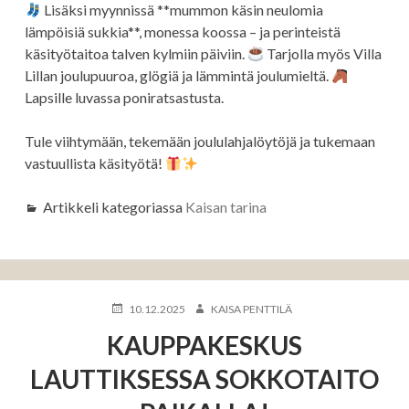
Lisäksi myynnissä **mummon käsin neulomia
lämpöisiä sukkia**, monessa koossa – ja perinteistä
käsityötaitoa talven kylmiin päiviin.
Tarjolla myös Villa
Lillan joulupuuroa, glögiä ja lämmintä joulumieltä.
Lapsille luvassa poniratsastusta.
Tule viihtymään, tekemään joululahjalöytöjä ja tukemaan
vastuullista käsityötä!
Artikkeli kategoriassa
Kaisan tarina
KIRJOITETTU
KIRJOITTAJA
10.12.2025
KAISA PENTTILÄ
KAUPPAKESKUS
LAUTTIKSESSA SOKKOTAITO