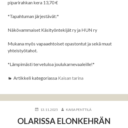
piparirahkan kera 13,70 €
*Tapahtuman järjestävät:*
Näkövammaiset Käsityöntekijät ry ja HUN ry
Mukana myös vapaaehtoiset opastontut ja sekä muut
yhteistyötahot.
*Lämpimästi tervetuloa joulukarnevaaleille!*
Artikkeli kategoriassa
Kaisan tarina
KIRJOITETTU
KIRJOITTAJA
13.11.2025
KAISA PENTTILÄ
OLARISSA ELONKEHRÄN