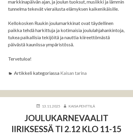
markkinapäivän ajan, ja joulun tuoksut, musiikki ja lämmin
tunnelma tekevät vierailusta elämyksen kaikenikäisille.
Kellokosken Ruukin joulumarkkinat ovat täydellinen
paikka tehdä harkittuja ja kotimaisia joululahjahankintoja,
tukea paikallisia tekijöitä ja nauttia kiireettömästä
päivästä kauniissa ympäristössä.
Tervetuloa!
Artikkeli kategoriassa
Kaisan tarina
KIRJOITETTU
KIRJOITTAJA
13.11.2025
KAISA PENTTILÄ
JOULUKARNEVAALIT
IIRIKSESSÄ TI 2.12 KLO 11-15