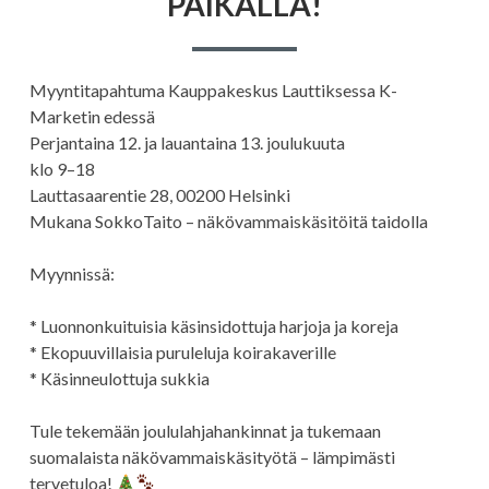
PAIKALLA!
Myyntitapahtuma Kauppakeskus Lauttiksessa K-
Marketin edessä
Perjantaina 12. ja lauantaina 13. joulukuuta
klo 9–18
Lauttasaarentie 28, 00200 Helsinki
Mukana SokkoTaito – näkövammaiskäsitöitä taidolla
Myynnissä:
* Luonnonkuituisia käsinsidottuja harjoja ja koreja
* Ekopuuvillaisia puruleluja koirakaverille
* Käsinneulottuja sukkia
Tule tekemään joululahjahankinnat ja tukemaan
suomalaista näkövammaiskäsityötä – lämpimästi
tervetuloa!