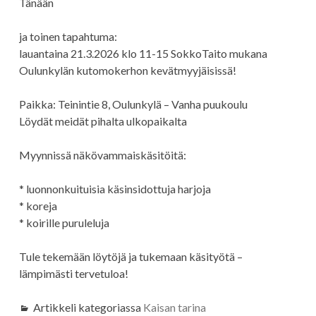
Tänään
ja toinen tapahtuma:
lauantaina 21.3.2026 klo 11-15 SokkoTaito mukana
Oulunkylän kutomokerhon kevätmyyjäisissä!
Paikka: Teinintie 8, Oulunkylä – Vanha puukoulu
Löydät meidät pihalta ulkopaikalta
Myynnissä näkövammaiskäsitöitä:
* luonnonkuituisia käsinsidottuja harjoja
* koreja
* koirille puruleluja
Tule tekemään löytöjä ja tukemaan käsityötä –
lämpimästi tervetuloa!
Artikkeli kategoriassa
Kaisan tarina