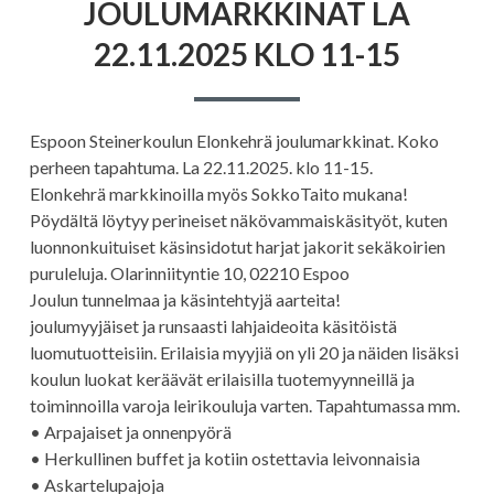
JOULUMARKKINAT LA
22.11.2025 KLO 11-15
Espoon Steinerkoulun Elonkehrä joulumarkkinat. Koko
perheen tapahtuma. La 22.11.2025. klo 11-15.
Elonkehrä markkinoilla myös SokkoTaito mukana!
Pöydältä löytyy perineiset näkövammaiskäsityöt, kuten
luonnonkuituiset käsinsidotut harjat jakorit sekäkoirien
puruleluja. Olarinniityntie 10, 02210 Espoo
Joulun tunnelmaa ja käsintehtyjä aarteita!
joulumyyjäiset ja runsaasti lahjaideoita käsitöistä
luomutuotteisiin. Erilaisia myyjiä on yli 20 ja näiden lisäksi
koulun luokat keräävät erilaisilla tuotemyynneillä ja
toiminnoilla varoja leirikouluja varten. Tapahtumassa mm.
• Arpajaiset ja onnenpyörä
• Herkullinen buffet ja kotiin ostettavia leivonnaisia
• Askartelupajoja