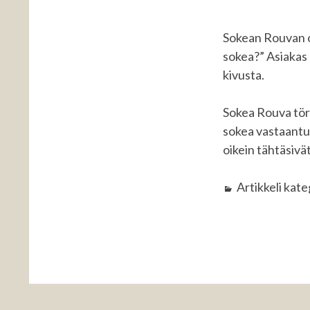
Sokean Rouvan ol
sokea?” Asiakas 
kivusta.
Sokea Rouva törm
sokea vastaantul
oikein tähtäsivä
Artikkeli kat