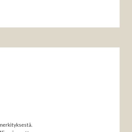
KELIIN
SIA
 merkityksestä.