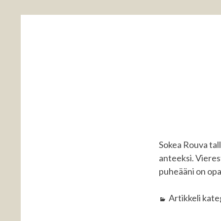
Sokea Rouva tall
anteeksi. Vieres
puheääni on opas
Artikkeli kat