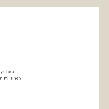
KELIIN
N
AT
VAT
ysi heti
n, millainen