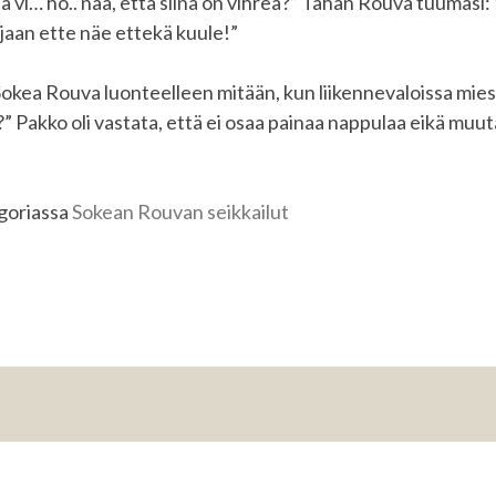
 sä vi… ho.. nää, että siinä on vihreä?” Tähän Rouva tuumasi
ijaan ette näe ettekä kuule!”
okea Rouva luonteelleen mitään, kun liikennevaloissa mies
?” Pakko oli vastata, että ei osaa painaa nappulaa eikä muu
egoriassa
Sokean Rouvan seikkailut