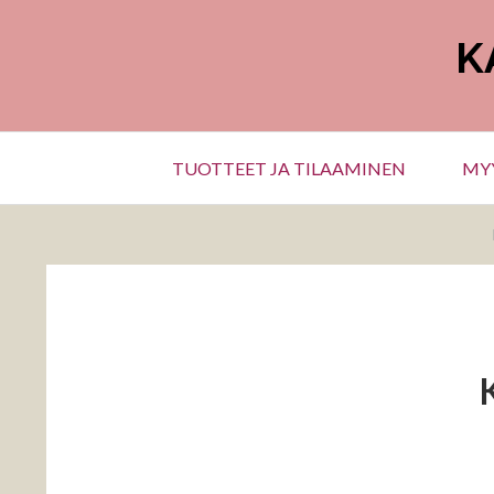
Hyppää
sisältöön
K
Päävalikko
TUOTTEET JA TILAAMINEN
MYY
MURUPOLKU