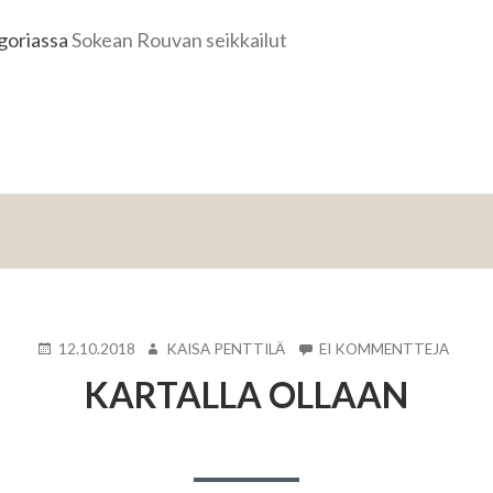
egoriassa
Sokean Rouvan seikkailut
KIRJOITETTU
KIRJOITTAJA
ARTIK
12.10.2018
KAISA PENTTILÄ
EI KOMMENTTEJA
KART
KARTALLA OLLAAN
OLLA