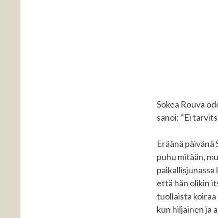
Sokea Rouva odot
sanoi: ”Ei tarvit
Eräänä päivänä S
puhu mitään, mutt
paikallisjunassa
että hän olikin i
tuollaista koiraa
kun hiljainen ja 