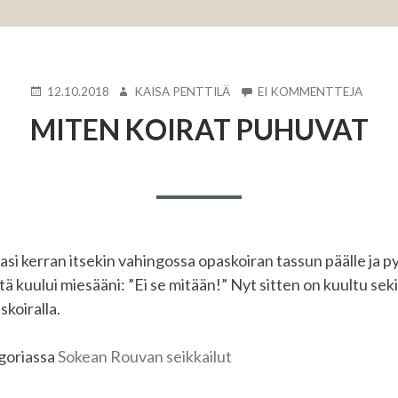
KIRJOITETTU
KIRJOITTAJA
ARTIK
12.10.2018
KAISA PENTTILÄ
EI KOMMENTTEJA
MITE
MITEN KOIRAT PUHUVAT
KOIR
PUHU
asi kerran itsekin vahingossa opaskoiran tassun päälle ja py
tä kuului miesääni: ”Ei se mitään!” Nyt sitten on kuultu seki
koiralla.
egoriassa
Sokean Rouvan seikkailut