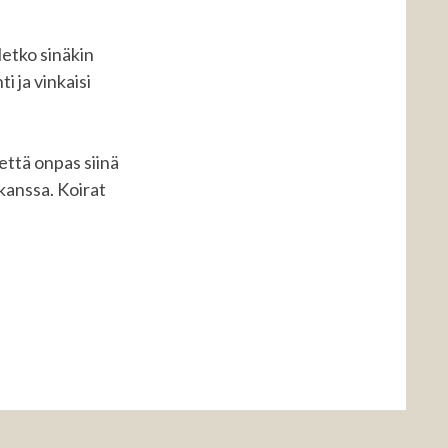
letko sinäkin
i ja vinkaisi
että onpas siinä
 kanssa. Koirat