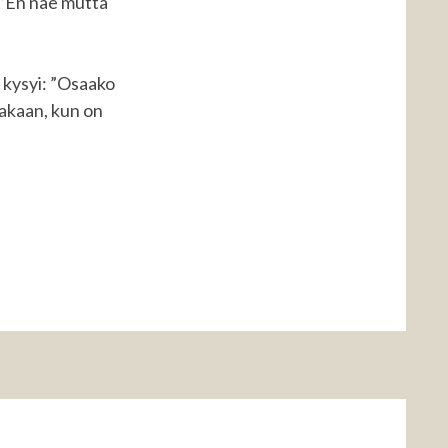
: ”En näe mutta
 kysyi: ”Osaako
takaan, kun on