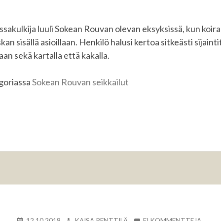
ssakulkija luuli Sokean Rouvan olevan eksyksissä, kun koira 
an sisällä asioillaan. Henkilö halusi kertoa sitkeästi sijainti
aan sekä kartalla että kakalla.
egoriassa
Sokean Rouvan seikkailut
KIRJOITETTU
KIRJOITTAJA
ARTIK
12.10.2018
KAISA PENTTILÄ
EI KOMMENTTEJA