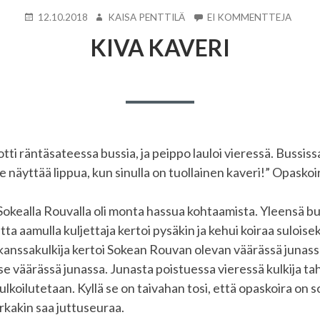
KIRJOITETTU
KIRJOITTAJA
ARTIK
12.10.2018
KAISA PENTTILÄ
EI KOMMENTTEJA
KIVA
KIVA KAVERI
KAVER
ti räntäsateessa bussia, ja peippo lauloi vieressä. Bussiss
se näyttää lippua, kun sinulla on tuollainen kaveri!” Opaskoira
okealla Rouvalla oli monta hassua kohtaamista. Yleensä bu
a aamulla kuljettaja kertoi pysäkin ja kehui koiraa suloiseks
 kanssakulkija kertoi Sokean Rouvan olevan väärässä junassa
tse väärässä junassa. Junasta poistuessa vieressä kulkija tah
 ulkoilutetaan. Kyllä se on taivahan tosi, että opaskoira on so
arkakin saa juttuseuraa.