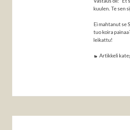
Vastaus oli: ”Et
kuulen. Te sen s
Ei mahtanut se S
tuo koira painaa
leikattu!
Artikkeli kat