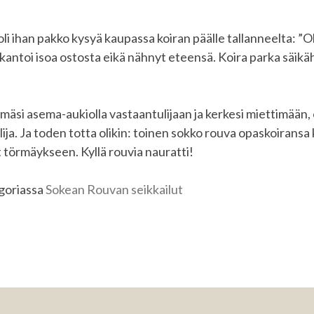
i ihan pakko kysyä kaupassa koiran päälle tallanneelta: ”O
kantoi isoa ostosta eikä nähnyt eteensä. Koira parka säikäht
äsi asema-aukiolla vastaantulijaan ja kerkesi miettimään, 
ija. Ja toden totta olikin: toinen sokko rouva opaskoiransa
t törmäykseen. Kyllä rouvia nauratti!
egoriassa
Sokean Rouvan seikkailut