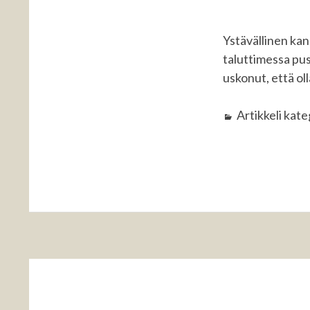
Ystävällinen kan
taluttimessa pusk
uskonut, että oll
Artikkeli kat