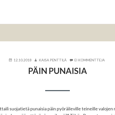
KIRJOITETTU
KIRJOITTAJA
ARTIK
12.10.2018
KAISA PENTTILÄ
EI KOMMENTTEJA
PÄIN
PÄIN PUNAISIA
PUNAI
aili suojatietä punaisia päin pyöräileville teineille valojen