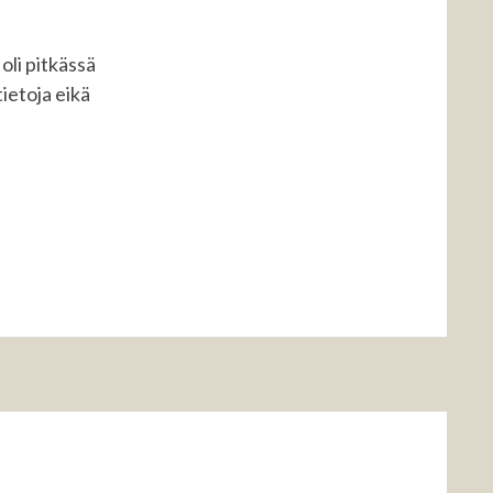
oli pitkässä
tietoja eikä
KELIIN