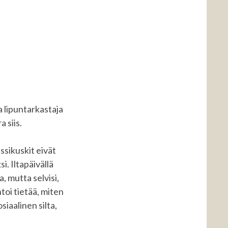
KELIIN
I
a lipuntarkastaja
 siis.
ssikuskit eivät
i. Iltapäivällä
, mutta selvisi,
toi tietää, miten
siaalinen silta,