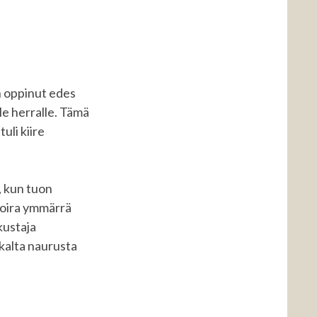
än oppinut edes
le herralle. Tämä
uli kiire
, kun tuon
 koira ymmärrä
kustaja
kalta naurusta