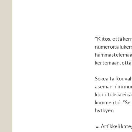
”Kiitos, että ke
numeroita lukema
hämmästelemään: 
kertomaan, että vi
Sokealta Rouval
aseman nimi muut
kuulutuksia eik
kommentoi: ”Se 
hytkyen.
Artikkeli kat