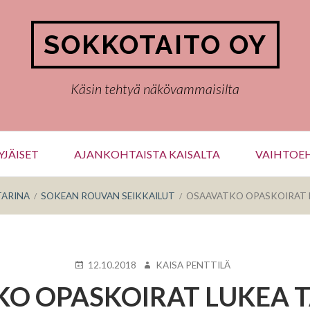
SOKKOTAITO OY
Käsin tehtyä näkövammaisilta
JÄISET
AJANKOHTAISTA KAISALTA
VAIHTOEH
TARINA
SOKEAN ROUVAN SEIKKAILUT
OSAAVATKO OPASKOIRAT L
KIRJOITETTU
KIRJOITTAJA
12.10.2018
KAISA PENTTILÄ
O OPASKOIRAT LUKEA T