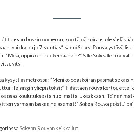
rroit tulevan bussin numeron, kun tämä koira ei ole vieläkä
an, vaikka on jo 7-vuotias”, sanoi Sokea Rouva ystävällisel
”Mitä, oppiiko nuo lukemaankin?” Sille Sokealle Rouvalle t
tsi, vitsi.
ta kysyttiin metrossa: ”Menikö opaskoiran pasmat sekaisin
tui Helsingin yliopistoksi?” Hihittäen rouva kertoi, ettei
ä se osaa koulutuksesta huolimatta lukeakkaan. Toinen mat
sitten varmaan laskee ne asemat!” Sokea Rouva poistui pai
egoriassa
Sokean Rouvan seikkailut