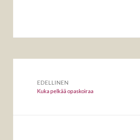
Artikkelien
selaus
EDELLINEN
Edellinen:
Kuka pelkää opaskoiraa