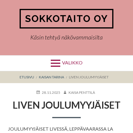
Hyppää
sisältöön
SOKKOTAITO OY
Käsin tehtyä näkövammaisilta
VALIKKO
MURUPOLKU
ETUSIVU
KAISAN TARINA
LIVEN JOULUMYYJÄISET
KIRJOITETTU
KIRJOITTAJA
28.11.2025
KAISA PENTTILÄ
LIVEN JOULUMYYJÄISET
JOULUMYYJÄISET LIVESSÄ, LEPPÄVAARASSA LA