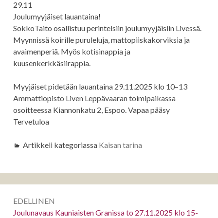
29.11
Joulumyyjäiset lauantaina!
SokkoTaito osallistuu perinteisiin joulumyyjäisiin Livessä.
Myynnissä koirille puruleluja, mattopiiskakorviksia ja
avaimenperiä. Myös kotisinappia ja
kuusenkerkkäsiirappia.
Myyjäiset pidetään lauantaina 29.11.2025 klo 10–13
Ammattiopisto Liven Leppävaaran toimipaikassa
osoitteessa Kiannonkatu 2, Espoo. Vapaa pääsy
Tervetuloa
Artikkeli kategoriassa
Kaisan tarina
Artikkelien
EDELLINEN
selaus
Edellinen:
Joulunavaus Kauniaisten Granissa to 27.11.2025 klo 15-