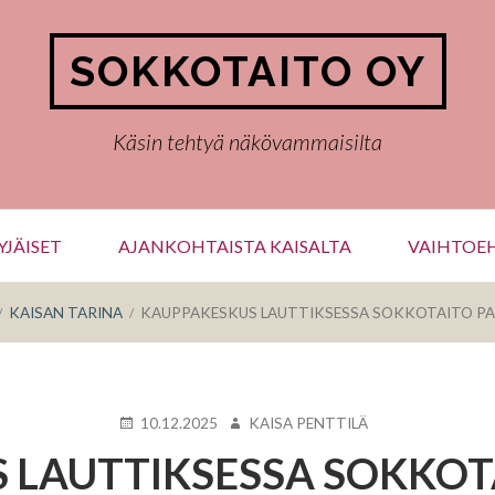
SOKKOTAITO OY
Käsin tehtyä näkövammaisilta
JÄISET
AJANKOHTAISTA KAISALTA
VAIHTOEH
KAISAN TARINA
KAUPPAKESKUS LAUTTIKSESSA SOKKOTAITO PA
KIRJOITETTU
KIRJOITTAJA
10.12.2025
KAISA PENTTILÄ
 LAUTTIKSESSA SOKKOTA