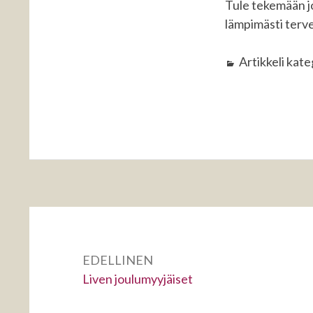
Tule tekemään j
lämpimästi terv
Artikkeli kat
Artikkelien
selaus
EDELLINEN
Edellinen:
Liven joulumyyjäiset