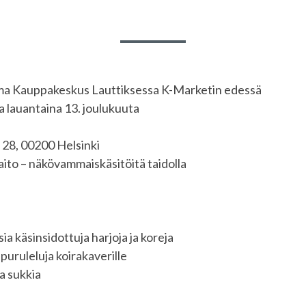
a Kauppakeskus Lauttiksessa K-Marketin edessä
ja lauantaina 13. joulukuuta
 28, 00200 Helsinki
to – näkövammaiskäsitöitä taidolla
ia käsinsidottuja harjoja ja koreja
 puruleluja koirakaverille
a sukkia