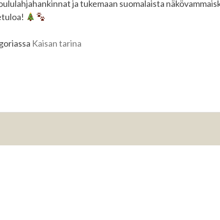
oululahjahankinnat ja tukemaan suomalaista näkövammaisk
etuloa!
egoriassa
Kaisan tarina