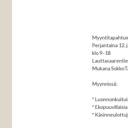
Myyntitapahtum
Perjantaina 12. 
klo 9–18
Lauttasaarentie
Mukana SokkoTai
Myynnissä:
* Luonnonkuituis
* Ekopuuvillaisia
* Käsinneulottuj