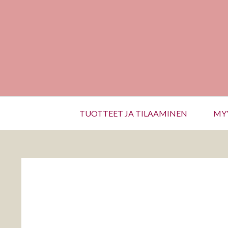
Hyppää
sisältöön
Päävalikko
TUOTTEET JA TILAAMINEN
MYY
MURUPOLKU