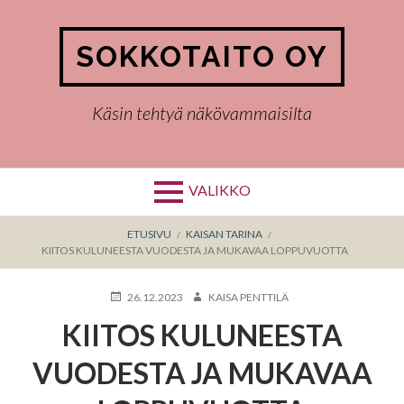
Hyppää
sisältöön
SOKKOTAITO OY
Käsin tehtyä näkövammaisilta
VALIKKO
MURUPOLKU
ETUSIVU
KAISAN TARINA
KIITOS KULUNEESTA VUODESTA JA MUKAVAA LOPPUVUOTTA
KIRJOITETTU
KIRJOITTAJA
26.12.2023
KAISA PENTTILÄ
KIITOS KULUNEESTA
VUODESTA JA MUKAVAA