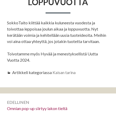
LOPPUVUOTTA
SokkoTaito kiittää kaikkia kuluneesta vuodesta ja
toivottaa leppoisaa joulun aikaa ja loppuvuotta. Nyt
kerätään voimia ja kehitellään uusia tuoteideoita. Meihin
voi aina ottaa yhteyttä, jos jotakin tuotetta tarvitaan.
Toivotamme myös Hyvää ja menestyksellistä Uutta
Vuotta 2024.
Artikkeli kategoriassa
Kaisan tarina
Artikkelien
EDELLINEN
selaus
Edellinen:
Omnian pop-up siirtyy lakon tieltä