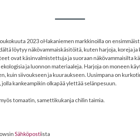
toukokuuta 2023 oHakaniemen markkinoilla on ensimmäist
ältä löytyy näkövammaiskäsitöitä, kuten harjoja, koreja ja 
teet ovat käsinvalmistettuja ja suoraan näkövammaisilta käs
 ekologisia ja luonnon materiaaleja. Harjoja on moneen käy
n, kuin siivoukseen ja kuuraukseen. Uusimpana on kurkotin
i, jolla kankeampikin olkapää ylettää selänpesuun.
myös tomaatin, samettikukanja chilin taimia.
dowsin
Sähköposti
ista