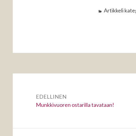
Artikkeli kat
Artikkelien
selaus
EDELLINEN
Edellinen:
Munkkivuoren ostarilla tavataan!