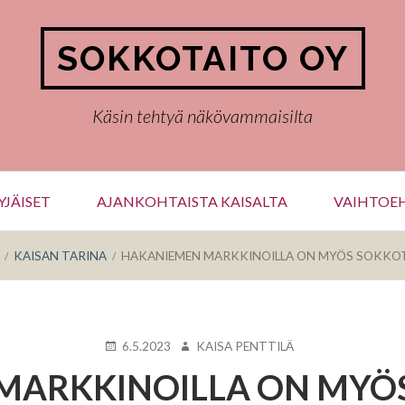
SOKKOTAITO OY
Käsin tehtyä näkövammaisilta
JÄISET
AJANKOHTAISTA KAISALTA
VAIHTOEH
KAISAN TARINA
HAKANIEMEN MARKKINOILLA ON MYÖS SOKKO
KIRJOITETTU
KIRJOITTAJA
6.5.2023
KAISA PENTTILÄ
MARKKINOILLA ON MYÖS