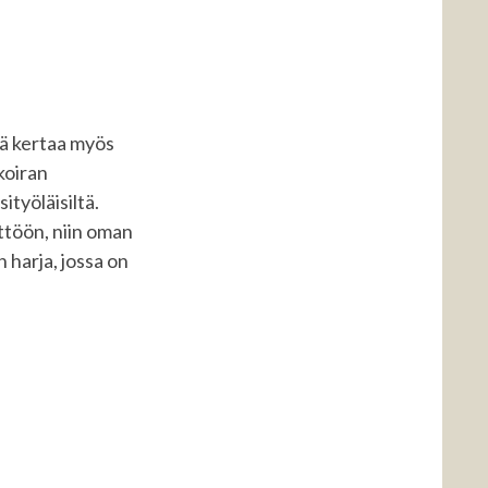
ä kertaa myös
koiran
ityöläisiltä.
ttöön, niin oman
 harja, jossa on