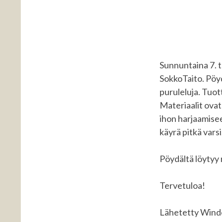
Sunnuntaina 7. 
SokkoTaito. Pöyd
puruleluja. Tuot
Materiaalit ovat
ihon harjaamisee
käyrä pitkä vars
Pöydältä löytyy 
Tervetuloa!
Lähetetty Win