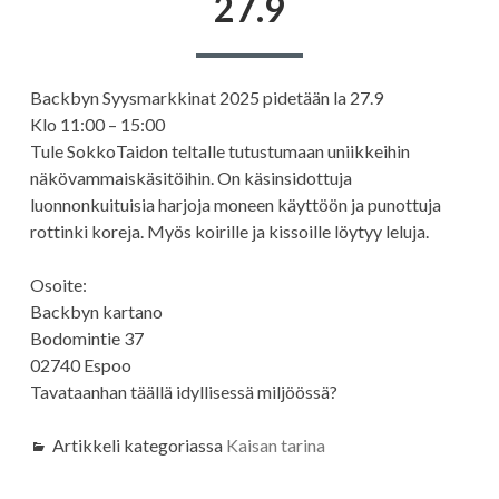
27.9
Backbyn Syysmarkkinat 2025 pidetään la 27.9
Klo 11:00 – 15:00
Tule SokkoTaidon teltalle tutustumaan uniikkeihin
näkövammaiskäsitöihin. On käsinsidottuja
luonnonkuituisia harjoja moneen käyttöön ja punottuja
rottinki koreja. Myös koirille ja kissoille löytyy leluja.
Osoite:
Backbyn kartano
Bodomintie 37
02740 Espoo
Tavataanhan täällä idyllisessä miljöössä?
Artikkeli kategoriassa
Kaisan tarina