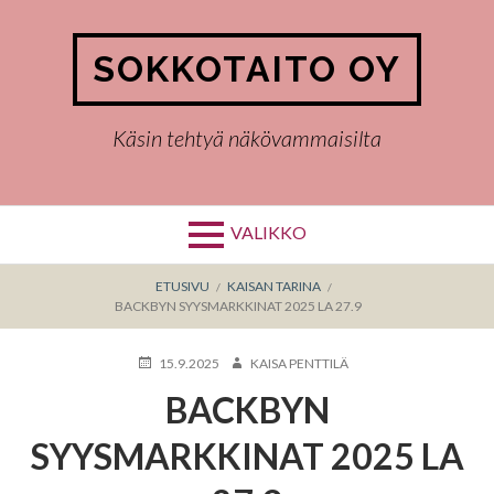
Hyppää
sisältöön
SOKKOTAITO OY
Käsin tehtyä näkövammaisilta
VALIKKO
MURUPOLKU
ETUSIVU
KAISAN TARINA
BACKBYN SYYSMARKKINAT 2025 LA 27.9
KIRJOITETTU
KIRJOITTAJA
15.9.2025
KAISA PENTTILÄ
BACKBYN
SYYSMARKKINAT 2025 LA