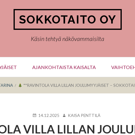
SOKKOTAITO OY
Käsin tehtyä näkövammaisilta
JÄISET
AJANKOHTAISTA KAISALTA
VAIHTOEH
TARINA
**RAVINTOLA VILLA LILLAN JOULUMYYJÄISET – SOKKOT
KIRJOITETTU
KIRJOITTAJA
14.12.2025
KAISA PENTTILÄ
OLA VILLA LILLAN JOULU