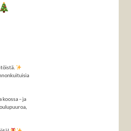
itöistä.
onnonkuituisia
 koossa – ja
 joulupuuroa,
yötä!