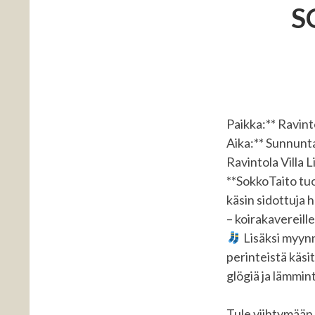
S
Paikka:** Ravinto
Aika:** Sunnunta
Ravintola Villa L
**SokkoTaito tuo
käsin sidottuja h
– koirakavereille
Lisäksi myynn
perinteistä käsit
glögiä ja lämmin
Tule viihtymään,