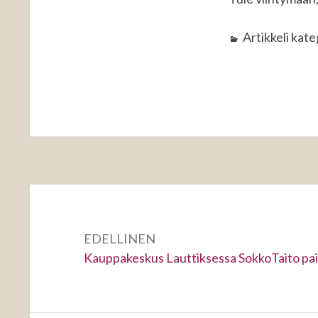
Artikkeli kat
Artikkelien
selaus
EDELLINEN
Edellinen:
Kauppakeskus Lauttiksessa SokkoTaito pai