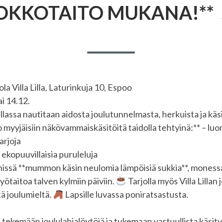
OKKOTAITO MUKANA!**
la Villa Lilla, Laturinkuja 10, Espoo
i 14.12.
illassa nautitaan aidosta joulutunnelmasta, herkuista ja käs
 myyjäisiin näkövammaiskäsitöitä taidolla tehtyinä:** – lu
arjoja
 ekopuuvillaisia puruleluja
issä **mummon käsin neulomia lämpöisiä sukkia**, monessa
yötaitoa talven kylmiin päiviin.
Tarjolla myös Villa Lillan
tä joulumieltä.
Lapsille luvassa poniratsastusta.
 tekemään joululahjalöytöjä ja tukemaan vastuullista käsit