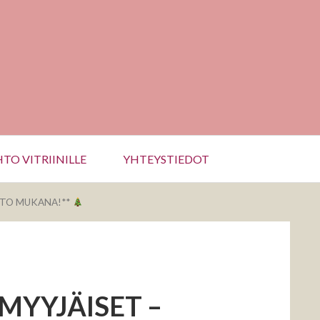
TO VITRIINILLE
YHTEYSTIEDOT
AITO MUKANA!**
MYYJÄISET –