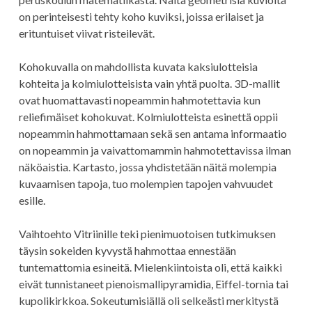
on perinteisesti tehty koho kuviksi, joissa erilaiset ja
erituntuiset viivat risteilevät.
Kohokuvalla on mahdollista kuvata kaksiulotteisia
kohteita ja kolmiulotteisista vain yhtä puolta. 3D-mallit
ovat huomattavasti nopeammin hahmotettavia kun
reliefimäiset kohokuvat. Kolmiulotteista esinettä oppii
nopeammin hahmottamaan sekä sen antama informaatio
on nopeammin ja vaivattomammin hahmotettavissa ilman
näköaistia. Kartasto, jossa yhdistetään näitä molempia
kuvaamisen tapoja, tuo molempien tapojen vahvuudet
esille.
Vaihtoehto Vitriinille teki pienimuotoisen tutkimuksen
täysin sokeiden kyvystä hahmottaa ennestään
tuntemattomia esineitä. Mielenkiintoista oli, että kaikki
eivät tunnistaneet pienoismallipyramidia, Eiffel-tornia tai
kupolikirkkoa. Sokeutumisiällä oli selkeästi merkitystä