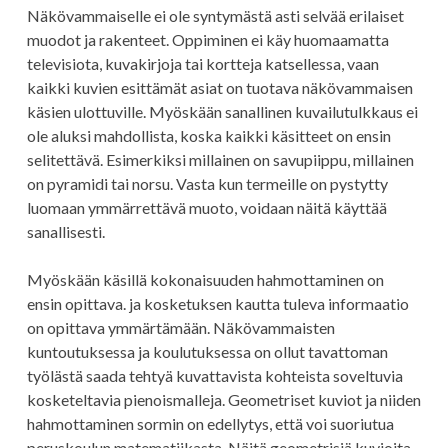
Näkövammaiselle ei ole syntymästä asti selvää erilaiset
muodot ja rakenteet. Oppiminen ei käy huomaamatta
televisiota, kuvakirjoja tai kortteja katsellessa, vaan
kaikki kuvien esittämät asiat on tuotava näkövammaisen
käsien ulottuville. Myöskään sanallinen kuvailutulkkaus ei
ole aluksi mahdollista, koska kaikki käsitteet on ensin
selitettävä. Esimerkiksi millainen on savupiippu, millainen
on pyramidi tai norsu. Vasta kun termeille on pystytty
luomaan ymmärrettävä muoto, voidaan näitä käyttää
sanallisesti.
Myöskään käsillä kokonaisuuden hahmottaminen on
ensin opittava. ja kosketuksen kautta tuleva informaatio
on opittava ymmärtämään. Näkövammaisten
kuntoutuksessa ja koulutuksessa on ollut tavattoman
työlästä saada tehtyä kuvattavista kohteista soveltuvia
kosketeltavia pienoismalleja. Geometriset kuviot ja niiden
hahmottaminen sormin on edellytys, että voi suoriutua
peruskoulun matematiikasta. Näitä geometrisiä kuvioita