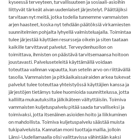
kyseessä terveyteen, turvallisuuteen ja sosiaali-asioihin
liittyvät tärkeät aivan uudenlaiset järjestelyt. Päättäjiksi
tarvitaan nyt meitä, jotka todella tunnemme vammaisten
arjen haasteet, koska nyt tehdään päätöksiä virkamiesten
suunnitelmien pohjalta lyhyellä valmisteluajalla. Toimintaa
tulee järjestää käyttäen resursseja oikein ja siten taataan
kaikille tarvittavat palvelut. Terveydenhuollon on
toimittava, ihmisten on päästävä tarvitsemaansa hoitoon
joustavasti. Palveluseteleitä käyttämällä voidaan
toteuttaa valinnan vapautta, kun setelin arvo on riittävällä
tasolla. Vammaisten ja pitkäaikaissairaiden arkea tukevat
palvelut tulee toteuttaa yhteistyössä käyttäjien kanssa ja
järjestöjen tietämys tulee huomioida suunnittelussa, jotta
kalliilta mukautuksilta jälkikäteen vältyttäisiin. Toimiva
vammaisten kuljetuspalvelu pitää saada turvalliseksi ja
toimivaksi, jotta itsenäinen asioiden hoito ja liikkuminen
on mahdollista. Toimiva kuljetuspalvelu säästää muista
tukipalveluista. Kannatan moni tuottaja mallia, jolloin
Länsi-Uudellamaalla olisi valittavissa vähintään kaksi