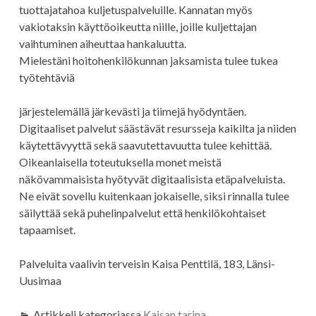
tuottajatahoa kuljetuspalveluille. Kannatan myös
vakiotaksin käyttöoikeutta niille, joille kuljettajan
vaihtuminen aiheuttaa hankaluutta.
Mielestäni hoitohenkilökunnan jaksamista tulee tukea
työtehtäviä
järjestelemällä järkevästi ja tiimejä hyödyntäen.
Digitaaliset palvelut säästävät resursseja kaikilta ja niiden
käytettävyyttä sekä saavutettavuutta tulee kehittää.
Oikeanlaisella toteutuksella monet meistä
näkövammaisista hyötyvät digitaalisista etäpalveluista.
Ne eivät sovellu kuitenkaan jokaiselle, siksi rinnalla tulee
säilyttää sekä puhelinpalvelut että henkilökohtaiset
tapaamiset.
Palveluita vaalivin terveisin Kaisa Penttilä, 183, Länsi-
Uusimaa
Artikkeli kategoriassa
Kaisan tarina