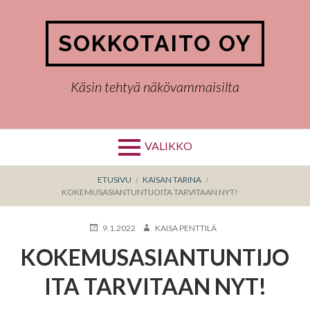
Hyppää
sisältöön
SOKKOTAITO OY
Käsin tehtyä näkövammaisilta
VALIKKO
MURUPOLKU
ETUSIVU
KAISAN TARINA
KOKEMUSASIANTUNTIJOITA TARVITAAN NYT!
KIRJOITETTU
KIRJOITTAJA
9.1.2022
KAISA PENTTILÄ
KOKEMUSASIANTUNTIJO
ITA TARVITAAN NYT!