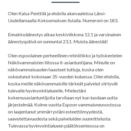
Olen Kaisa Penttilä ja ehdolla aluevaaleissa Länsi-
Uudellamaalla Kokoomuksen listalla. Numeroni on 183.
Ennakkoäänestys alkaa keskiviikkona 12.1 ja varsinainen
äänestyspäivä on sunnuntai 23.1. Muista äänestää!
Olen espoolainen perheellinen retiniitikko ja työskentelen
Näkövammaisten liitossa it-asiantuntijana. Minulle on
näkövammaisuuden haasteet tuttuja, koska olen
sokeutunut kokonaan 35-vuoden kuluessa. Olen ehdolla,
koska meille näkövammaisille tärkeät palvelut siirtyvät
tulevalle hyvinvointialueelle. Mielestäni
kokemusasiantuntijoita tarvitaan nyt kun luodaan uutta
järjestelmää. Kolme vuotta Espoon vammaisneuvostossa
on laajentanut ymmärrystäni esteettömyydestä,
saavutettavuudesta sekä palveluiden suunnittelusta.
Tulevassa hyvinvointialueen päätöksenteossa on