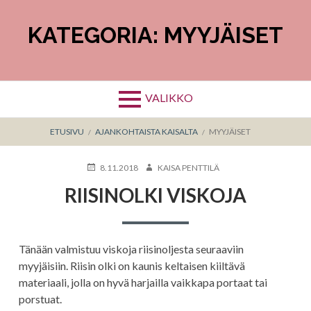
Hyppää
sisältöön
KATEGORIA:
MYYJÄISET
VALIKKO
MURUPOLKU
ETUSIVU
AJANKOHTAISTA KAISALTA
MYYJÄISET
KIRJOITETTU
KIRJOITTAJA
8.11.2018
KAISA PENTTILÄ
RIISINOLKI VISKOJA
Tänään valmistuu viskoja riisinoljesta seuraaviin
myyjäisiin. Riisin olki on kaunis keltaisen kiiltävä
materiaali, jolla on hyvä harjailla vaikkapa portaat tai
porstuat.