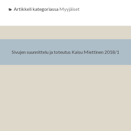
Artikkeli kategoriassa
Myyjäiset
Sivujen suunnittelu ja toteutus Kaisu Miettinen 2018/1